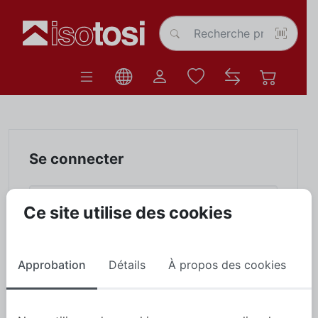
Se connecter
Nom d'utilisateur
Ce site utilise des cookies
Mot de passe
Approbation
Détails
À propos des cookies
Vous avez oublié
Rester connecté
votre mot de passe ?