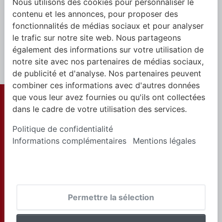
Nous utilisons des cookies pour personnaliser le
contenu et les annonces, pour proposer des
fonctionnalités de médias sociaux et pour analyser
Connexion
le trafic sur notre site web. Nous partageons
également des informations sur votre utilisation de
notre site avec nos partenaires de médias sociaux,
de publicité et d'analyse. Nos partenaires peuvent
combiner ces informations avec d'autres données
que vous leur avez fournies ou qu'ils ont collectées
© 2025 Tous
Conditions
dans le cadre de votre utilisation des services.
droits réservés
générales de
vente
Politique de confidentialité
Informations complémentaires
Mentions légales
Politique de
confidentialité
Mention
d'impression
Permettre la sélection
Politique des
cookies