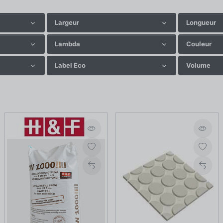
Largeur
Longueur
Lambda
Couleur
Label Eco
Volume