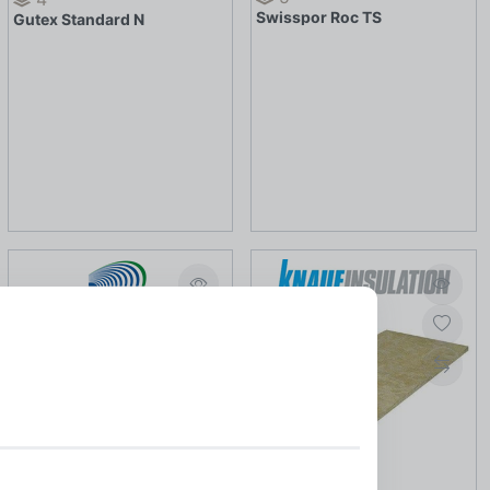
Swisspor Roc TS
Gutex Standard N
3
Proplast