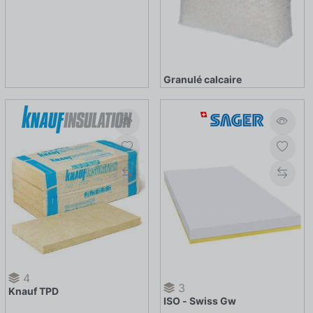
Granulé calcaire
4
3
Knauf TPD
ISO - Swiss Gw