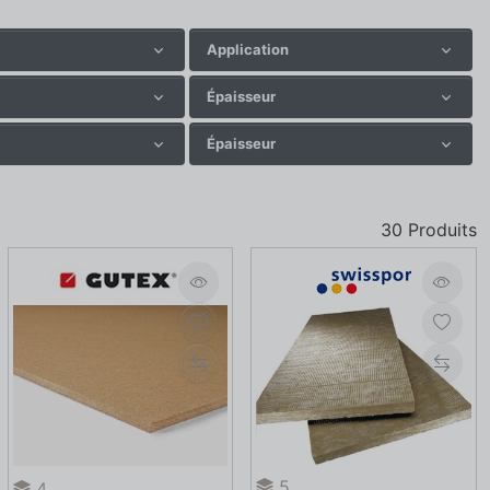
Application
Épaisseur
Épaisseur
30
Produits
5
4