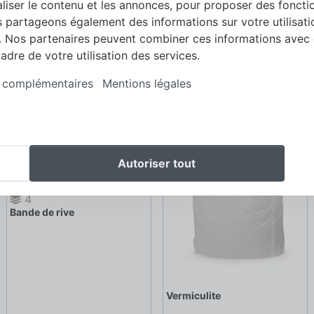
liser le contenu et les annonces, pour proposer des foncti
us partageons également des informations sur votre utilisat
12
Ligno Akustik Light
e. Nos partenaires peuvent combiner ces informations avec
cadre de votre utilisation des services.
s complémentaires
Mentions légales
Autoriser tout
4
Bande de rive
Vermiculite