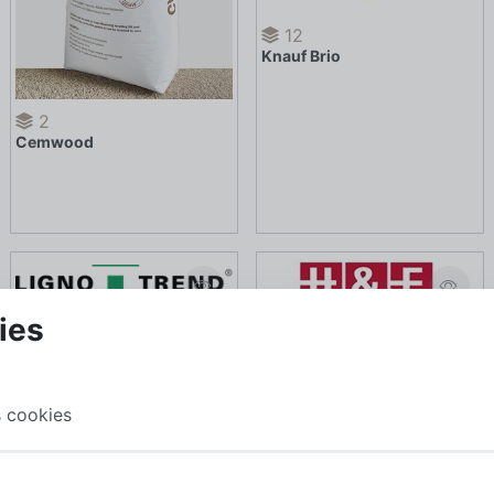
12
Knauf Brio
2
Cemwood
ies
 cookies
8
Polysorb