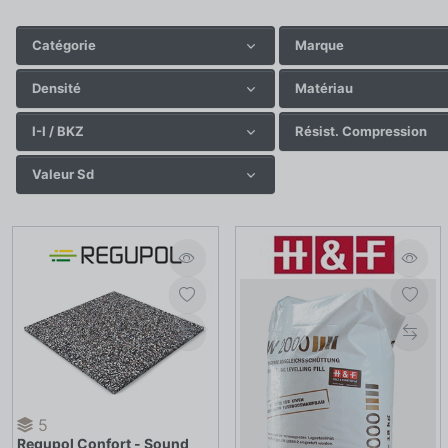
Catégorie
Marque
Densité
Matériau
I-I / BKZ
Résist. Compression
Valeur Sd
5
Regupol Confort - Sound