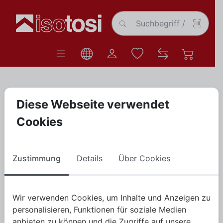
Diese Webseite verwendet
Anmelden
Cookies
Benutzername
Zustimmung
Details
Über Cookies
Passwort
Wir verwenden Cookies, um Inhalte und Anzeigen zu
Passwort vergessen?
personalisieren, Funktionen für soziale Medien
Angemeldet bleiben
anbieten zu können und die Zugriffe auf unsere